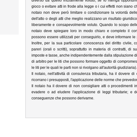
diverso da quello inizialmente voluto, se lo ritenga opportun
o
gioco o evitare atti in frode alla legge o i cui effetti non siano chia
notaio non deve però limitare o condizionare la volontà delle
dell'atto o degli atti che meglio realizzano un risultato giurid
liberamente e consapevolmente voluto. Quando lo scopo delle 
notaio deve spiegare loro in modo chiaro e completo il conten
possono essere utilizzati per conseguirlo, e deve informare le par
Inoltre, per la sua particolare conoscenza del diritto civile, 
pareri (orali o scritti), soprattutto in materia di contratti, di
imposte e tasse, anche indipendentemente dalla stipulazione di 
di arbitro per le liti che possono formare oggetto di comprome
le liti per le quali le parti non si rivolgano all'autorità giudiziaria)
Il notaio, nell'attività di consulenza tributaria, ha il dovere 
ricorrano i presupposti, l'applicazione delle norme che prevedon
Il notaio ha il dovere di non consigliare atti o procedimenti in
evadere o ad eludere l'applicazione di leggi tributarie; e de
conseguenze che possono derivarne.