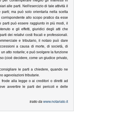
o per contemperare meglio gli interessi in
ri alle parti. Nell'esercizio di tale attività il
 parti; ma può solo orientarla nella scelta
ico corrispondente allo scopo pratico da esse
parti può essere raggiunto in più modi, il
uto e gli effetti, giuridici degli atti che
ti dei relativi costi fiscali e professionali.
commerciale e tributario, il notaio può dare
 successioni a causa di morte, di società, di
un atto notarile; e può svolgere la funzione
sso (cioè decidere, come un giudice privato,
.
di consigliare le parti a chiedere, quando ne
o agevolazioni tributarie.
 frode alla legge o ai creditori o diretti ad
ve avvertire le parti dei pericoli e delle
tratto da
www.notariato.it