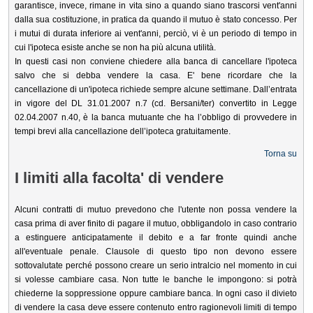
garantisce, invece, rimane in vita sino a quando siano trascorsi vent'anni
dalla sua costituzione, in pratica da quando il mutuo è stato concesso. Per
i mutui di durata inferiore ai vent'anni, perciò, vi è un periodo di tempo in
cui l'ipoteca esiste anche se non ha più alcuna utilità.
In questi casi non conviene chiedere alla banca di cancellare l'ipoteca
salvo che si debba vendere la casa. E' bene ricordare che la
cancellazione di un'ipoteca richiede sempre alcune settimane. Dall’entrata
in vigore del DL 31.01.2007 n.7 (cd. Bersani/ter) convertito in Legge
02.04.2007 n.40, è la banca mutuante che ha l’obbligo di provvedere in
tempi brevi alla cancellazione dell’ipoteca gratuitamente.
Torna su
I limiti alla facolta' di vendere
Alcuni contratti di mutuo prevedono che l'utente non possa vendere la
casa prima di aver finito di pagare il mutuo, obbligandolo in caso contrario
a estinguere anticipatamente il debito e a far fronte quindi anche
all'eventuale penale. Clausole di questo tipo non devono essere
sottovalutate perché possono creare un serio intralcio nel momento in cui
si volesse cambiare casa. Non tutte le banche le impongono: si potrà
chiederne la soppressione oppure cambiare banca. In ogni caso il divieto
di vendere la casa deve essere contenuto entro ragionevoli limiti di tempo