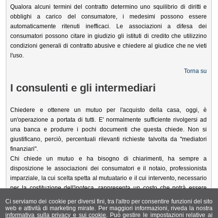
Qualora alcuni termini del contratto determino uno squilibrio di diritti e
obblighi a carico del consumatore, i medesimi possono essere
automaticamente ritenuti inefficaci. Le associazioni a difesa dei
consumatori possono citare in giudizio gli istituti di credito che utilizzino
condizioni generali di contratto abusive e chiedere al giudice che ne vieti
l'uso.
Torna su
I consulenti e gli intermediari
Chiedere e ottenere un mutuo per l'acquisto della casa, oggi, è
un'operazione a portata di tutti. E' normalmente sufficiente rivolgersi ad
una banca e produrre i pochi documenti che questa chiede. Non si
giustificano, perciò, percentuali rilevanti richieste talvolta da "mediatori
finanziari".
Chi chiede un mutuo e ha bisogno di chiarimenti, ha sempre a
disposizione le associazioni dei consumatori e il notaio, professionista
imparziale, la cui scelta spetta al mutuatario e il cui intervento, necessario
per la costituzione dell'ipoteca, rappresenta un costo che potrà essere
utilizzato al meglio per avere tutta la consulenza necessaria.
Ci serviamo dei cookie per diversi fini, tra l'altro per consentire funzioni del sito
web e attività di marketing mirate. Per maggiori informazioni, riveda la nostra
Torna su
informativa sulla privacy e sui cookie
. Può gestire le impostazioni relative ai